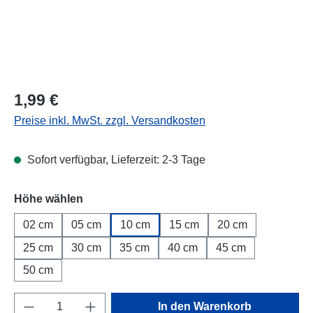
Regulärer Preis:
1,99 €
Preise inkl. MwSt. zzgl. Versandkosten
Sofort verfügbar, Lieferzeit: 2-3 Tage
Höhe wählen
02 cm
05 cm
10 cm
15 cm
20 cm
25 cm
30 cm
35 cm
40 cm
45 cm
50 cm
Produkt Anzahl: Gib den gewünschten Wert e
In den Warenkorb