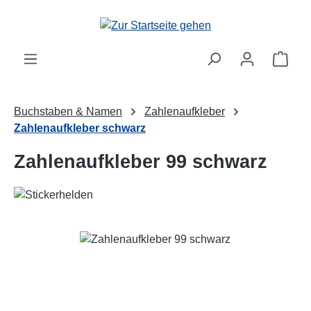
Zum Hauptinhalt springen
Ware
Buchstaben & Namen
Zahlenaufkleber
Zahlenaufkleber schwarz
Zahlenaufkleber 99 schwarz
Bildergalerie überspringen