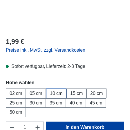
Regulärer Preis:
1,99 €
Preise inkl. MwSt. zzgl. Versandkosten
Sofort verfügbar, Lieferzeit: 2-3 Tage
Höhe wählen
02 cm
05 cm
10 cm
15 cm
20 cm
25 cm
30 cm
35 cm
40 cm
45 cm
50 cm
Produkt Anzahl: Gib den gewünschten Wert e
In den Warenkorb