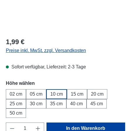
Regulärer Preis:
1,99 €
Preise inkl. MwSt. zzgl. Versandkosten
Sofort verfügbar, Lieferzeit: 2-3 Tage
Höhe wählen
02 cm
05 cm
10 cm
15 cm
20 cm
25 cm
30 cm
35 cm
40 cm
45 cm
50 cm
Produkt Anzahl: Gib den gewünschten Wert e
In den Warenkorb