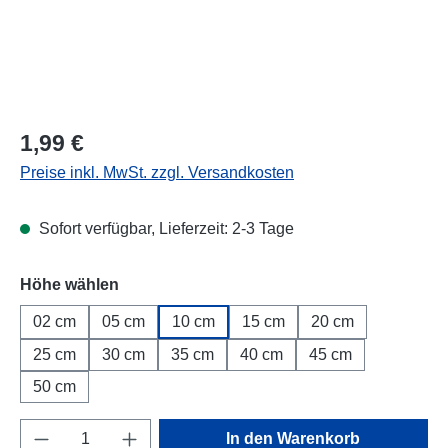
Regulärer Preis:
1,99 €
Preise inkl. MwSt. zzgl. Versandkosten
Sofort verfügbar, Lieferzeit: 2-3 Tage
Höhe wählen
02 cm
05 cm
10 cm
15 cm
20 cm
25 cm
30 cm
35 cm
40 cm
45 cm
50 cm
Produkt Anzahl: Gib den gewünschten Wert e
In den Warenkorb