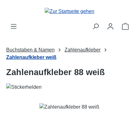
Zum Hauptinhalt springen
Ware
Buchstaben & Namen
Zahlenaufkleber
Zahlenaufkleber weiß
Zahlenaufkleber 88 weiß
Bildergalerie überspringen