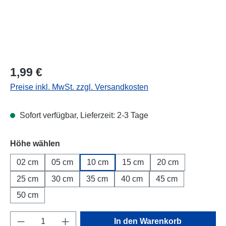
Regulärer Preis:
1,99 €
Preise inkl. MwSt. zzgl. Versandkosten
Sofort verfügbar, Lieferzeit: 2-3 Tage
Höhe wählen
02 cm
05 cm
10 cm
15 cm
20 cm
25 cm
30 cm
35 cm
40 cm
45 cm
50 cm
Produkt Anzahl: Gib den gewünschten Wert e
In den Warenkorb