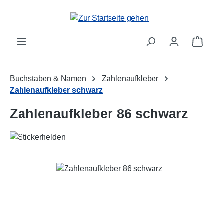
Zum Hauptinhalt springen
Ware
Buchstaben & Namen
Zahlenaufkleber
Zahlenaufkleber schwarz
Zahlenaufkleber 86 schwarz
Bildergalerie überspringen