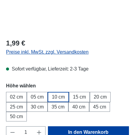
Regulärer Preis:
1,99 €
Preise inkl. MwSt. zzgl. Versandkosten
Sofort verfügbar, Lieferzeit: 2-3 Tage
Höhe wählen
02 cm
05 cm
10 cm
15 cm
20 cm
25 cm
30 cm
35 cm
40 cm
45 cm
50 cm
Produkt Anzahl: Gib den gewünschten Wert e
In den Warenkorb