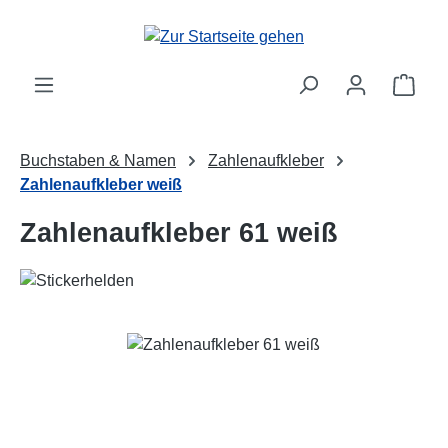
Zum Hauptinhalt springen
Ware
Buchstaben & Namen
Zahlenaufkleber
Zahlenaufkleber weiß
Zahlenaufkleber 61 weiß
Bildergalerie überspringen