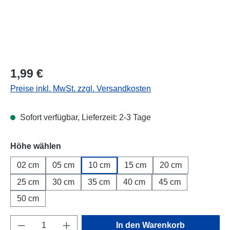
Regulärer Preis:
1,99 €
Preise inkl. MwSt. zzgl. Versandkosten
Sofort verfügbar, Lieferzeit: 2-3 Tage
Höhe wählen
02 cm
05 cm
10 cm
15 cm
20 cm
25 cm
30 cm
35 cm
40 cm
45 cm
50 cm
Produkt Anzahl: Gib den gewünschten Wert e
In den Warenkorb