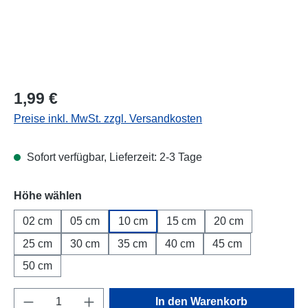
Regulärer Preis:
1,99 €
Preise inkl. MwSt. zzgl. Versandkosten
Sofort verfügbar, Lieferzeit: 2-3 Tage
Höhe wählen
02 cm
05 cm
10 cm
15 cm
20 cm
25 cm
30 cm
35 cm
40 cm
45 cm
50 cm
Produkt Anzahl: Gib den gewünschten Wert e
In den Warenkorb