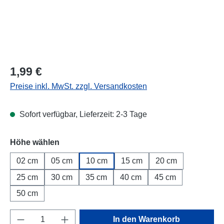
Regulärer Preis:
1,99 €
Preise inkl. MwSt. zzgl. Versandkosten
Sofort verfügbar, Lieferzeit: 2-3 Tage
Höhe wählen
02 cm
05 cm
10 cm
15 cm
20 cm
25 cm
30 cm
35 cm
40 cm
45 cm
50 cm
Produkt Anzahl: Gib den gewünschten Wert e
In den Warenkorb