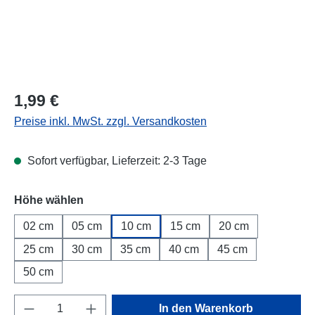
Regulärer Preis:
1,99 €
Preise inkl. MwSt. zzgl. Versandkosten
Sofort verfügbar, Lieferzeit: 2-3 Tage
Höhe wählen
02 cm
05 cm
10 cm
15 cm
20 cm
25 cm
30 cm
35 cm
40 cm
45 cm
50 cm
Produkt Anzahl: Gib den gewünschten Wert e
In den Warenkorb