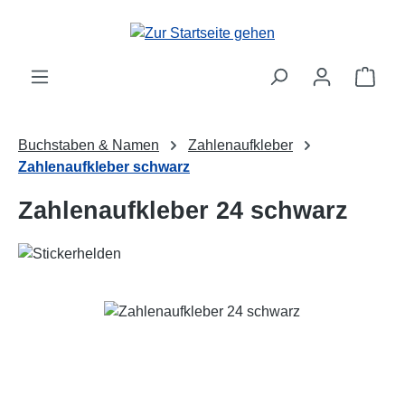
Zum Hauptinhalt springen
Ware
Buchstaben & Namen
Zahlenaufkleber
Zahlenaufkleber schwarz
Zahlenaufkleber 24 schwarz
Bildergalerie überspringen