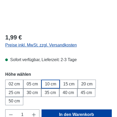
Regulärer Preis:
1,99 €
Preise inkl. MwSt. zzgl. Versandkosten
Sofort verfügbar, Lieferzeit: 2-3 Tage
Höhe wählen
02 cm
05 cm
10 cm
15 cm
20 cm
25 cm
30 cm
35 cm
40 cm
45 cm
50 cm
Produkt Anzahl: Gib den gewünschten Wert e
In den Warenkorb