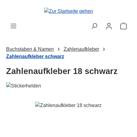
Zum Hauptinhalt springen
Ware
Buchstaben & Namen
Zahlenaufkleber
Zahlenaufkleber schwarz
Zahlenaufkleber 18 schwarz
Bildergalerie überspringen