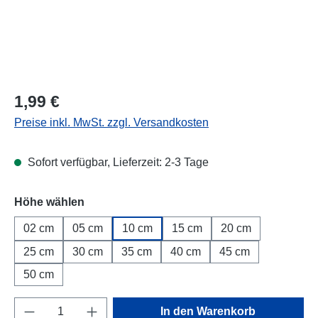
Regulärer Preis:
1,99 €
Preise inkl. MwSt. zzgl. Versandkosten
Sofort verfügbar, Lieferzeit: 2-3 Tage
Höhe wählen
02 cm
05 cm
10 cm
15 cm
20 cm
25 cm
30 cm
35 cm
40 cm
45 cm
50 cm
Produkt Anzahl: Gib den gewünschten Wert e
In den Warenkorb