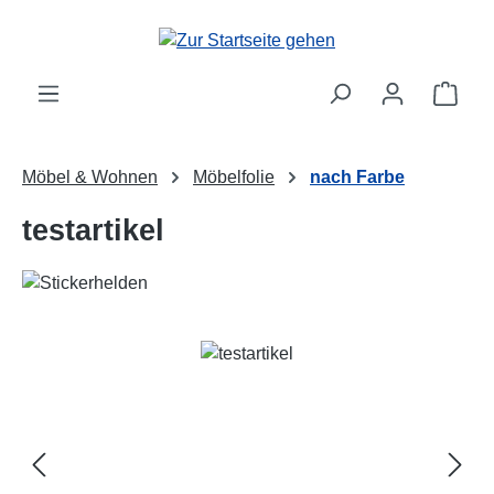
Zum Hauptinhalt springen
Ware
Möbel & Wohnen
Möbelfolie
nach Farbe
testartikel
Bildergalerie überspringen