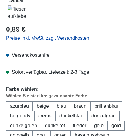
Regulärer Preis:
0,89 €
Preise inkl. MwSt. zzgl. Versandkosten
Versandkostenfrei
Sofort verfügbar, Lieferzeit: 2-3 Tage
Farbe wählen:
Wählen Sie hier Ihre gewünschte Farbe
azurblau
beige
blau
braun
brillianblau
burgundy
creme
dunkelblau
dunkelgrau
dunkelgruen
dunkelrot
flieder
gelb
gold
goldgelb
grau
gruen
haselnussbraun