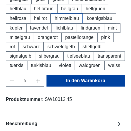
hellblau
hellbraun
hellgrau
hellgruen
hellrosa
hellrot
himmelblau
koenigsblau
kupfer
lavendel
lichtblau
lindgruen
mint
mittelgrau
orangerot
pastellorange
pink
rot
schwarz
schwefelgelb
shellgelb
signalgelb
silbergrau
tiefseeblau
transparent
tuerkis
türkisblau
violett
waldgruen
weiss
Produkt Anzahl: Gib den gewünschten Wert e
In den Warenkorb
Produktnummer:
SW10012.45
Beschreibung