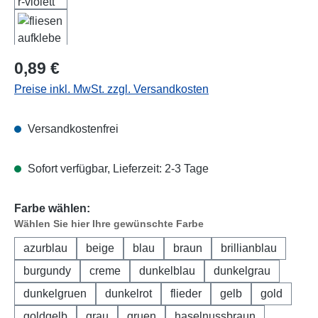
Regulärer Preis:
0,89 €
Preise inkl. MwSt. zzgl. Versandkosten
Versandkostenfrei
Sofort verfügbar, Lieferzeit: 2-3 Tage
Farbe wählen:
Wählen Sie hier Ihre gewünschte Farbe
azurblau
beige
blau
braun
brillianblau
burgundy
creme
dunkelblau
dunkelgrau
dunkelgruen
dunkelrot
flieder
gelb
gold
goldgelb
grau
gruen
haselnussbraun