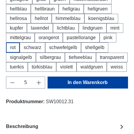
hellblau
hellbraun
hellgrau
hellgruen
hellrosa
hellrot
himmelblau
koenigsblau
kupfer
lavendel
lichtblau
lindgruen
mint
mittelgrau
orangerot
pastellorange
pink
rot
schwarz
schwefelgelb
shellgelb
signalgelb
silbergrau
tiefseeblau
transparent
tuerkis
türkisblau
violett
waldgruen
weiss
Produkt Anzahl: Gib den gewünschten Wert e
In den Warenkorb
Produktnummer:
SW10012.31
Beschreibung