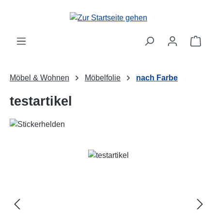
Zum Hauptinhalt springen
Ware
Möbel & Wohnen
Möbelfolie
nach Farbe
testartikel
Bildergalerie überspringen