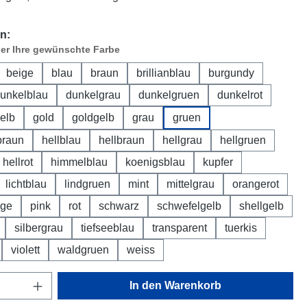
n:
ier Ihre gewünschte Farbe
beige
blau
braun
brillianblau
burgundy
unkelblau
dunkelgrau
dunkelgruen
dunkelrot
elb
gold
goldgelb
grau
gruen
braun
hellblau
hellbraun
hellgrau
hellgruen
hellrot
himmelblau
koenigsblau
kupfer
lichtblau
lindgruen
mint
mittelgrau
orangerot
nge
pink
rot
schwarz
schwefelgelb
shellgelb
silbergrau
tiefseeblau
transparent
tuerkis
violett
waldgruen
weiss
Anzahl: Gib den gewünschten Wert ein oder
In den Warenkorb