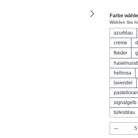
Farbe wähle
Wählen Sie h
azurblau
creme
d
flieder
g
haselnuss
hellrosa
lavendel
pastellora
signalgelb
türkisblau
Produkt 