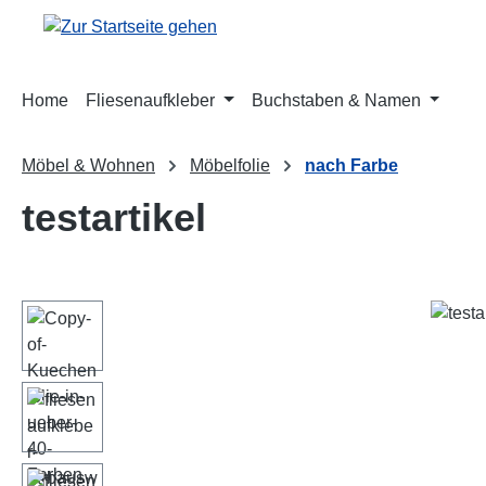
m Hauptinhalt springen
Zur Suche springen
Zur Hauptnavigation springen
Home
Fliesenaufkleber
Buchstaben & Namen
Möbel & Wohnen
Möbelfolie
nach Farbe
testartikel
Bildergalerie überspringen