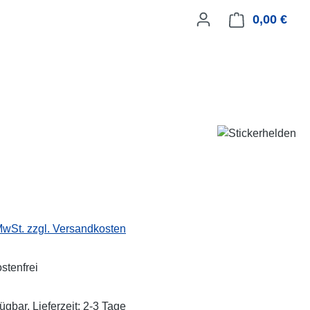
0,00 €
Ware
eis:
 MwSt. zzgl. Versandkosten
stenfrei
ügbar, Lieferzeit: 2-3 Tage