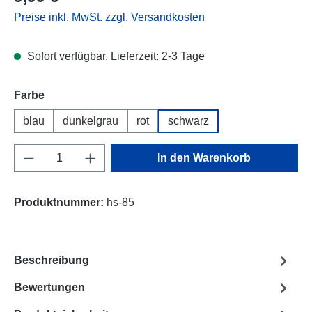
Preise inkl. MwSt. zzgl. Versandkosten
Sofort verfügbar, Lieferzeit: 2-3 Tage
Farbe
blau
dunkelgrau
rot
schwarz
Produkt Anzahl: Gib den gewünschten Wert e
In den Warenkorb
Produktnummer:
hs-85
Beschreibung
Bewertungen