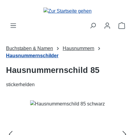
Zum Hauptinhalt springen
Ware
Buchstaben & Namen
Hausnummern
Hausnummernschilder
Hausnummernschild 85
stickerhelden
Bildergalerie überspringen