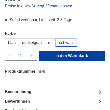
Preise inkl. MwSt. zzgl. Versandkosten
Sofort verfügbar, Lieferzeit: 2-3 Tage
Farbe
blau
dunkelgrau
rot
schwarz
Produkt Anzahl: Gib den gewünschten Wert e
In den Warenkorb
Produktnummer:
hs-8
Beschreibung
Bewertungen