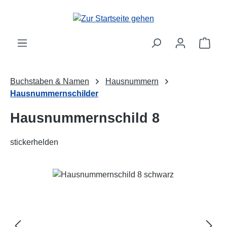
Zum Hauptinhalt springen
Ware
Buchstaben & Namen
Hausnummern
Hausnummernschilder
Hausnummernschild 8
stickerhelden
Bildergalerie überspringen