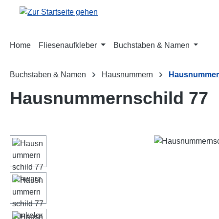
m Hauptinhalt springen
Zur Suche springen
Zur Hauptnavigation springen
Home
Fliesenaufkleber
Buchstaben & Namen
Buchstaben & Namen
Hausnummern
Hausnummern
Hausnummernschild 77
Bildergalerie überspringen