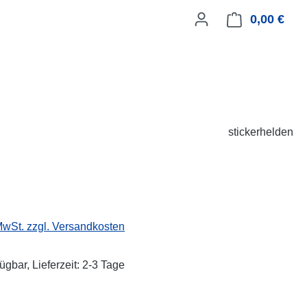
0,00 €
Ware
stickerhelden
eis:
 MwSt. zzgl. Versandkosten
ügbar, Lieferzeit: 2-3 Tage