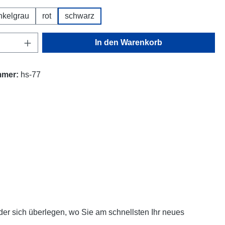
nkelgrau
rot
schwarz
Anzahl: Gib den gewünschten Wert ein oder
In den Warenkorb
mmer:
hs-77
er sich überlegen, wo Sie am schnellsten Ihr neues