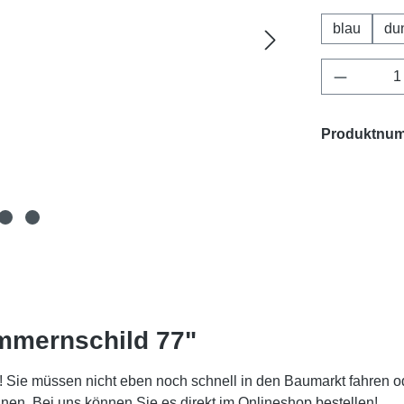
blau
du
Produkt 
Produktnu
mmernschild 77"
 Sie müssen nicht eben noch schnell in den Baumarkt fahren od
. Bei uns können Sie es direkt im Onlineshop bestellen!