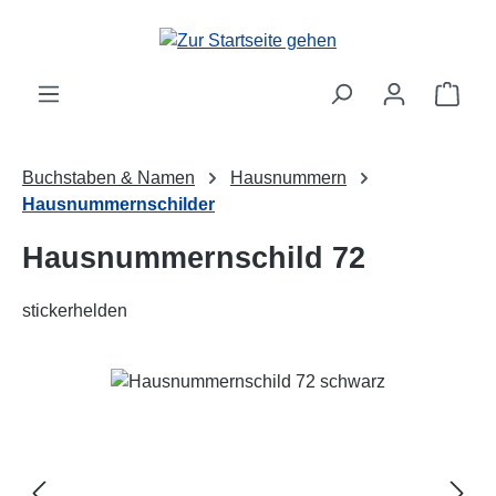
Zum Hauptinhalt springen
Ware
Buchstaben & Namen
Hausnummern
Hausnummernschilder
Hausnummernschild 72
stickerhelden
Bildergalerie überspringen