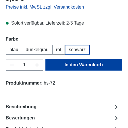
Preise inkl. MwSt. zzgl. Versandkosten
Sofort verfügbar, Lieferzeit: 2-3 Tage
Farbe
blau
dunkelgrau
rot
schwarz
Produkt Anzahl: Gib den gewünschten Wert e
In den Warenkorb
Produktnummer:
hs-72
Beschreibung
Bewertungen