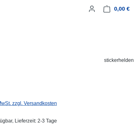
0,00 €
Ware
stickerhelden
eis:
 MwSt. zzgl. Versandkosten
ügbar, Lieferzeit: 2-3 Tage