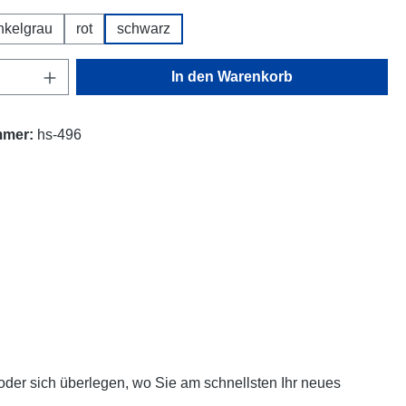
nkelgrau
rot
schwarz
Anzahl: Gib den gewünschten Wert ein oder
In den Warenkorb
mmer:
hs-496
oder sich überlegen, wo Sie am schnellsten Ihr neues