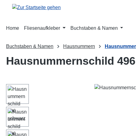
m Hauptinhalt springen
Zur Suche springen
Zur Hauptnavigation springen
Home
Fliesenaufkleber
Buchstaben & Namen
Buchstaben & Namen
Hausnummern
Hausnummern
Hausnummernschild 496
Bildergalerie überspringen