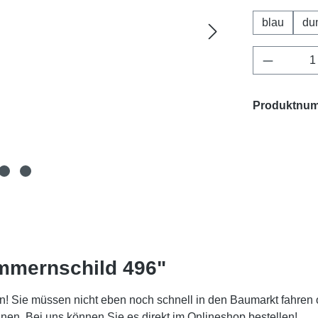
blau
du
Produkt 
Produktnu
mmernschild 496"
! Sie müssen nicht eben noch schnell in den Baumarkt fahren 
. Bei uns können Sie es direkt im Onlineshop bestellen!