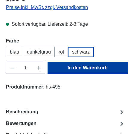
Preise inkl. MwSt. zzgl. Versandkosten
Sofort verfügbar, Lieferzeit: 2-3 Tage
Farbe
blau
dunkelgrau
rot
schwarz
Produkt Anzahl: Gib den gewünschten Wert e
In den Warenkorb
Produktnummer:
hs-495
Beschreibung
Bewertungen