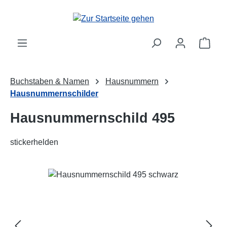
Zum Hauptinhalt springen
Ware
Buchstaben & Namen
Hausnummern
Hausnummernschilder
Hausnummernschild 495
stickerhelden
Bildergalerie überspringen