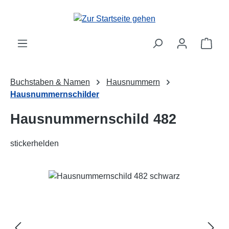
Zum Hauptinhalt springen
Ware
Buchstaben & Namen
Hausnummern
Hausnummernschilder
Hausnummernschild 482
stickerhelden
Bildergalerie überspringen