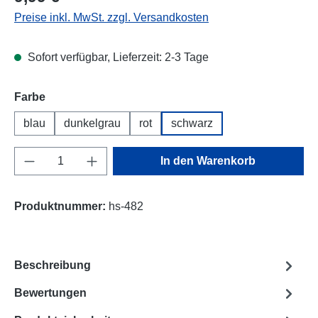
Preise inkl. MwSt. zzgl. Versandkosten
Sofort verfügbar, Lieferzeit: 2-3 Tage
Farbe
blau
dunkelgrau
rot
schwarz
Produkt Anzahl: Gib den gewünschten Wert e
In den Warenkorb
Produktnummer:
hs-482
Beschreibung
Bewertungen