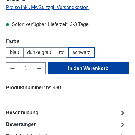
Preise inkl. MwSt. zzgl. Versandkosten
Sofort verfügbar, Lieferzeit: 2-3 Tage
Farbe
blau
dunkelgrau
rot
schwarz
Produkt Anzahl: Gib den gewünschten Wert e
In den Warenkorb
Produktnummer:
hs-480
Beschreibung
Bewertungen