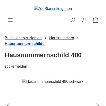
Zum Hauptinhalt springen
Ware
Buchstaben & Namen
Hausnummern
Hausnummernschilder
Hausnummernschild 480
stickerhelden
Bildergalerie überspringen