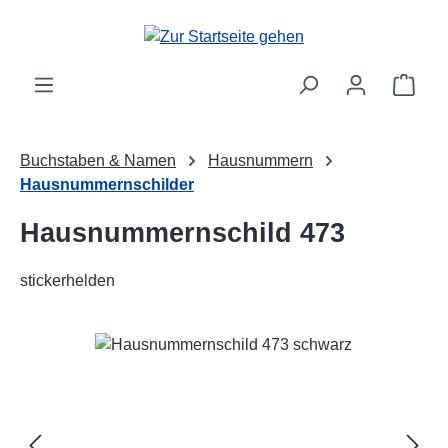
Zum Hauptinhalt springen
Ware
Buchstaben & Namen
Hausnummern
Hausnummernschilder
Hausnummernschild 473
stickerhelden
Bildergalerie überspringen