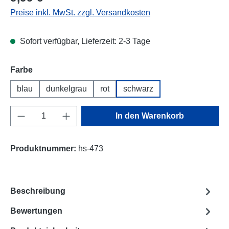
Preise inkl. MwSt. zzgl. Versandkosten
Sofort verfügbar, Lieferzeit: 2-3 Tage
Farbe
blau
dunkelgrau
rot
schwarz
Produkt Anzahl: Gib den gewünschten Wert e
In den Warenkorb
Produktnummer:
hs-473
Beschreibung
Bewertungen