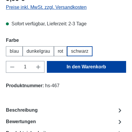
Preise inkl. MwSt. zzgl. Versandkosten
Sofort verfügbar, Lieferzeit: 2-3 Tage
Farbe
blau
dunkelgrau
rot
schwarz
Produkt Anzahl: Gib den gewünschten Wert e
In den Warenkorb
Produktnummer:
hs-467
Beschreibung
Bewertungen