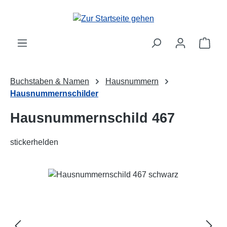
Zum Hauptinhalt springen
Ware
Buchstaben & Namen
Hausnummern
Hausnummernschilder
Hausnummernschild 467
stickerhelden
Bildergalerie überspringen