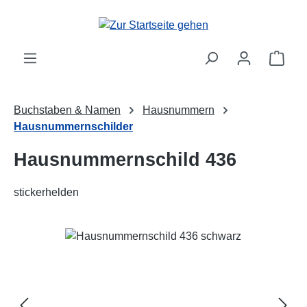
Zum Hauptinhalt springen
Ware
Buchstaben & Namen
Hausnummern
Hausnummernschilder
Hausnummernschild 436
stickerhelden
Bildergalerie überspringen