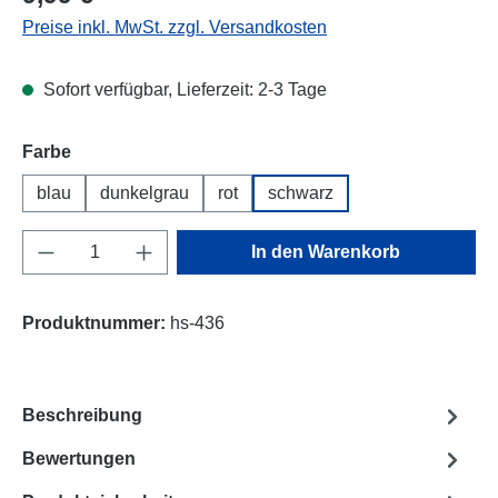
Preise inkl. MwSt. zzgl. Versandkosten
Sofort verfügbar, Lieferzeit: 2-3 Tage
Farbe
blau
dunkelgrau
rot
schwarz
Produkt Anzahl: Gib den gewünschten Wert e
In den Warenkorb
Produktnummer:
hs-436
Beschreibung
Bewertungen