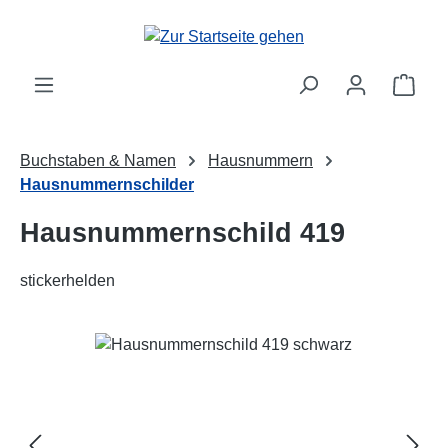
Zum Hauptinhalt springen
Ware
Buchstaben & Namen
Hausnummern
Hausnummernschilder
Hausnummernschild 419
stickerhelden
Bildergalerie überspringen