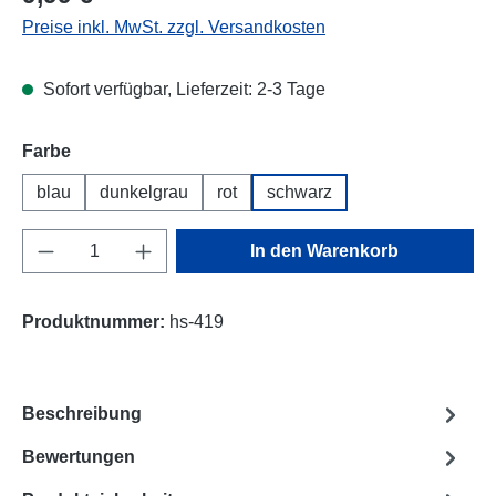
Preise inkl. MwSt. zzgl. Versandkosten
Sofort verfügbar, Lieferzeit: 2-3 Tage
Farbe
blau
dunkelgrau
rot
schwarz
Produkt Anzahl: Gib den gewünschten Wert e
In den Warenkorb
Produktnummer:
hs-419
Beschreibung
Bewertungen