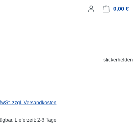
0,00 €
Ware
stickerhelden
eis:
 MwSt. zzgl. Versandkosten
ügbar, Lieferzeit: 2-3 Tage