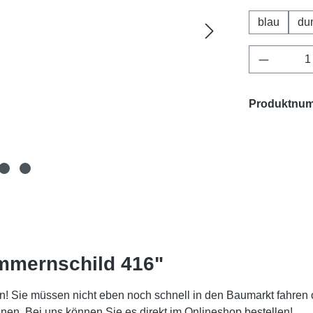
blau
du
Produkt 
Produktnu
mmernschild 416"
! Sie müssen nicht eben noch schnell in den Baumarkt fahren 
. Bei uns können Sie es direkt im Onlineshop bestellen!