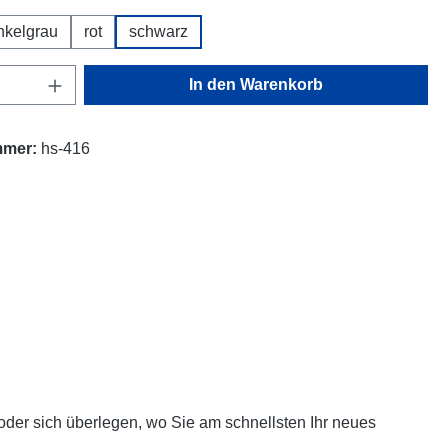
nkelgrau
rot
schwarz
Anzahl: Gib den gewünschten Wert ein oder
In den Warenkorb
mmer:
hs-416
oder sich überlegen, wo Sie am schnellsten Ihr neues