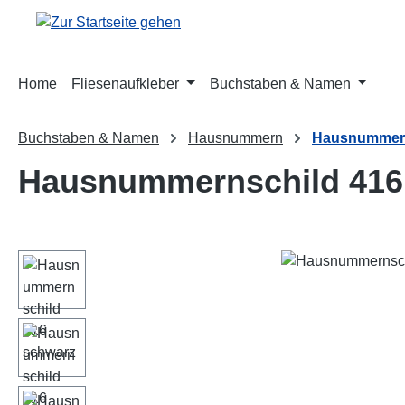
m Hauptinhalt springen
Zur Suche springen
Zur Hauptnavigation springen
Home
Fliesenaufkleber
Buchstaben & Namen
Buchstaben & Namen
Hausnummern
Hausnummern
Hausnummernschild 416
Bildergalerie überspringen