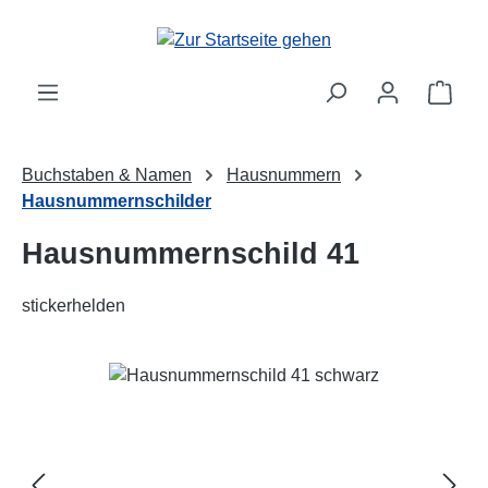
Zum Hauptinhalt springen
Ware
Buchstaben & Namen
Hausnummern
Hausnummernschilder
Hausnummernschild 41
stickerhelden
Bildergalerie überspringen