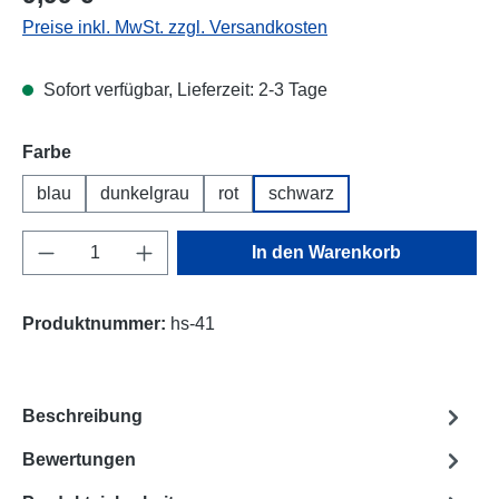
Preise inkl. MwSt. zzgl. Versandkosten
Sofort verfügbar, Lieferzeit: 2-3 Tage
Farbe
blau
dunkelgrau
rot
schwarz
Produkt Anzahl: Gib den gewünschten Wert e
In den Warenkorb
Produktnummer:
hs-41
Beschreibung
Bewertungen