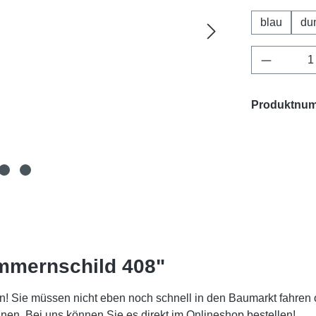
blau
du
Produkt 
Produktnu
mmernschild 408"
! Sie müssen nicht eben noch schnell in den Baumarkt fahren 
. Bei uns können Sie es direkt im Onlineshop bestellen!