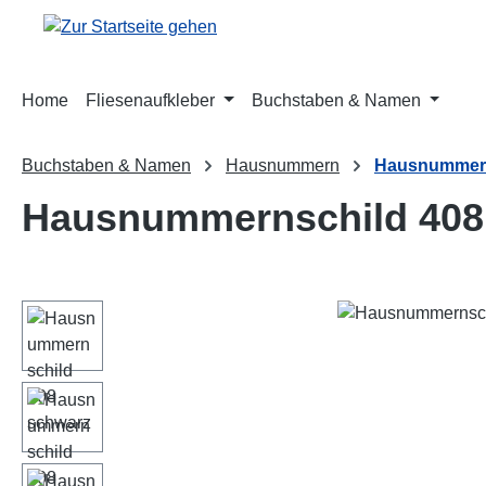
m Hauptinhalt springen
Zur Suche springen
Zur Hauptnavigation springen
Home
Fliesenaufkleber
Buchstaben & Namen
Buchstaben & Namen
Hausnummern
Hausnummern
Hausnummernschild 408
Bildergalerie überspringen