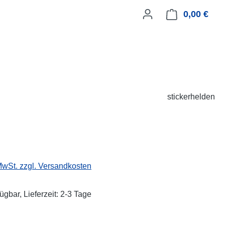
0,00 €
Ware
stickerhelden
eis:
 MwSt. zzgl. Versandkosten
ügbar, Lieferzeit: 2-3 Tage