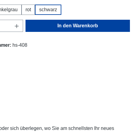
nkelgrau
rot
schwarz
Anzahl: Gib den gewünschten Wert ein oder
In den Warenkorb
mmer:
hs-408
oder sich überlegen, wo Sie am schnellsten Ihr neues