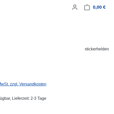
0,00 €
Ware
stickerhelden
eis:
 MwSt. zzgl. Versandkosten
ügbar, Lieferzeit: 2-3 Tage