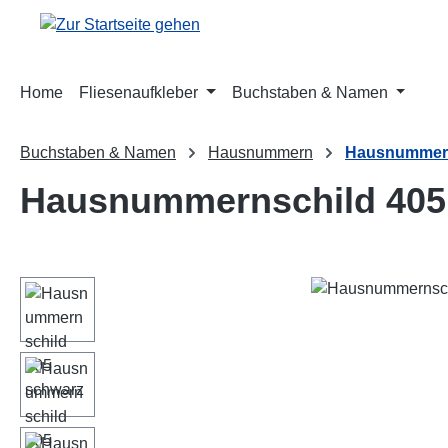
m Hauptinhalt springen
Zur Suche springen
Zur Hauptnavigation springen
Home
Fliesenaufkleber
Buchstaben & Namen
Buchstaben & Namen
Hausnummern
Hausnummern
Hausnummernschild 405
Bildergalerie überspringen