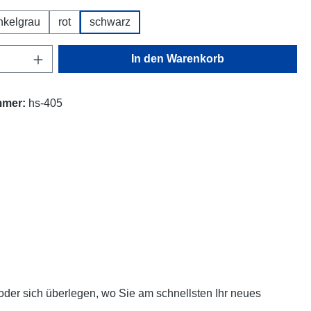
nkelgrau
rot
schwarz
Anzahl: Gib den gewünschten Wert ein oder
In den Warenkorb
mmer:
hs-405
oder sich überlegen, wo Sie am schnellsten Ihr neues