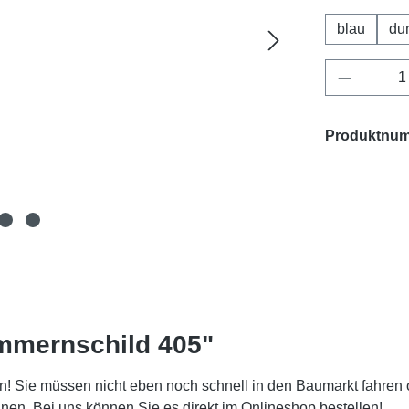
blau
du
Produkt 
Produktnu
mmernschild 405"
! Sie müssen nicht eben noch schnell in den Baumarkt fahren 
. Bei uns können Sie es direkt im Onlineshop bestellen!