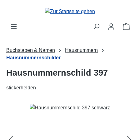
Zum Hauptinhalt springen
Ware
Buchstaben & Namen
Hausnummern
Hausnummernschilder
Hausnummernschild 397
stickerhelden
Bildergalerie überspringen