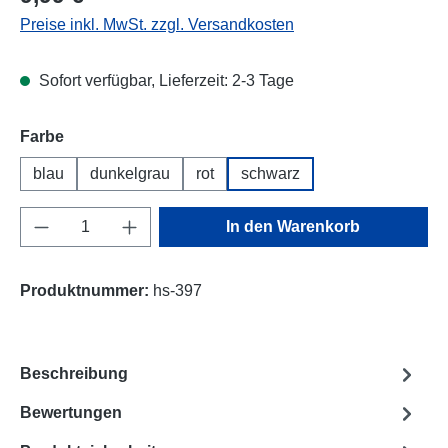
Preise inkl. MwSt. zzgl. Versandkosten
Sofort verfügbar, Lieferzeit: 2-3 Tage
Farbe
blau
dunkelgrau
rot
schwarz
Produkt Anzahl: Gib den gewünschten Wert e
In den Warenkorb
Produktnummer:
hs-397
Beschreibung
Bewertungen