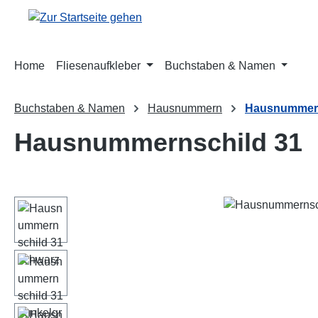
m Hauptinhalt springen
Zur Suche springen
Zur Hauptnavigation springen
Home
Fliesenaufkleber
Buchstaben & Namen
Buchstaben & Namen
Hausnummern
Hausnummern
Hausnummernschild 31
Bildergalerie überspringen