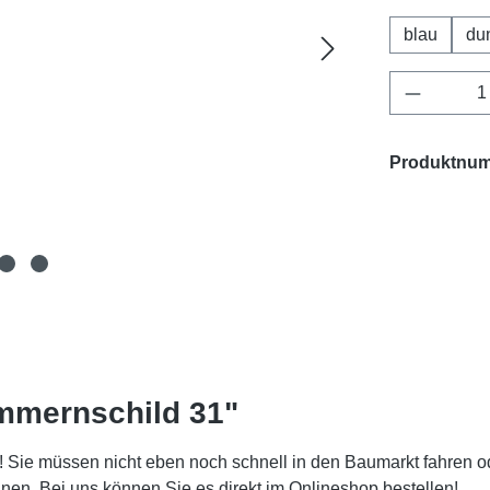
blau
du
Produkt 
Produktnu
mmernschild 31"
 Sie müssen nicht eben noch schnell in den Baumarkt fahren od
. Bei uns können Sie es direkt im Onlineshop bestellen!