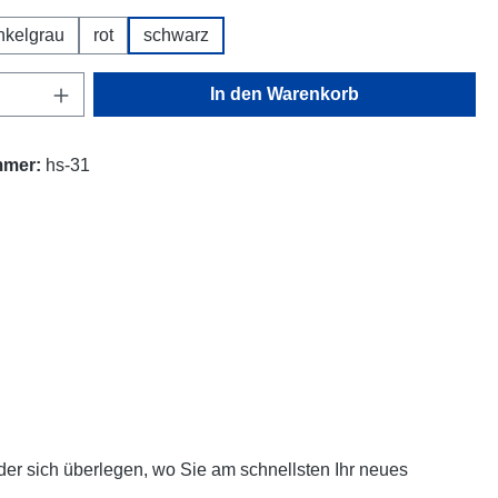
nkelgrau
rot
schwarz
Anzahl: Gib den gewünschten Wert ein oder
In den Warenkorb
mmer:
hs-31
er sich überlegen, wo Sie am schnellsten Ihr neues