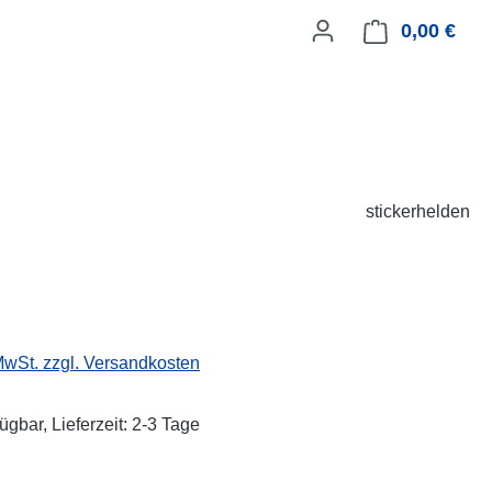
0,00 €
Ware
stickerhelden
eis:
 MwSt. zzgl. Versandkosten
ügbar, Lieferzeit: 2-3 Tage