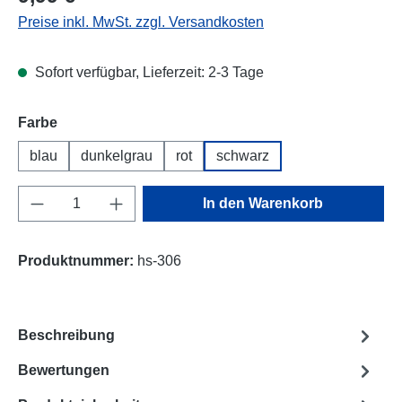
Preise inkl. MwSt. zzgl. Versandkosten
Sofort verfügbar, Lieferzeit: 2-3 Tage
Farbe
blau
dunkelgrau
rot
schwarz
Produkt Anzahl: Gib den gewünschten Wert e
In den Warenkorb
Produktnummer:
hs-306
Beschreibung
Bewertungen