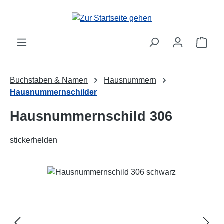
Zum Hauptinhalt springen
Ware
Buchstaben & Namen
Hausnummern
Hausnummernschilder
Hausnummernschild 306
stickerhelden
Bildergalerie überspringen