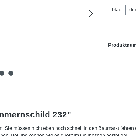
blau
du
Produkt 
Produktnu
mmernschild 232"
! Sie müssen nicht eben noch schnell in den Baumarkt fahren 
. Bei uns können Sie es direkt im Onlineshop bestellen!