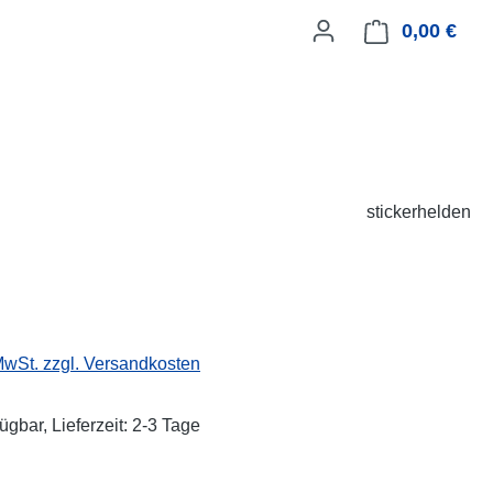
0,00 €
Ware
stickerhelden
eis:
 MwSt. zzgl. Versandkosten
ügbar, Lieferzeit: 2-3 Tage