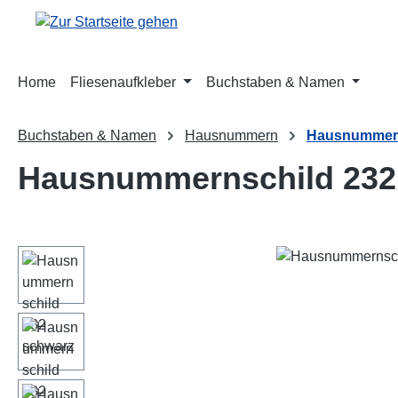
m Hauptinhalt springen
Zur Suche springen
Zur Hauptnavigation springen
Home
Fliesenaufkleber
Buchstaben & Namen
Buchstaben & Namen
Hausnummern
Hausnummern
Hausnummernschild 232
Bildergalerie überspringen