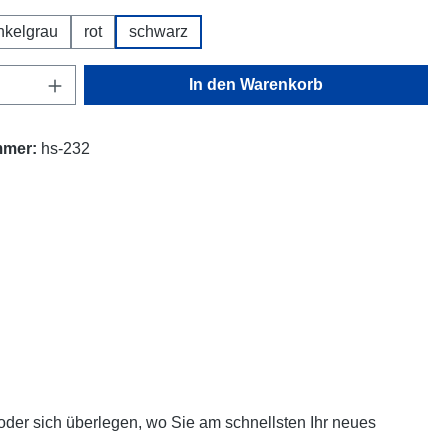
nkelgrau
rot
schwarz
Anzahl: Gib den gewünschten Wert ein oder
In den Warenkorb
mmer:
hs-232
oder sich überlegen, wo Sie am schnellsten Ihr neues