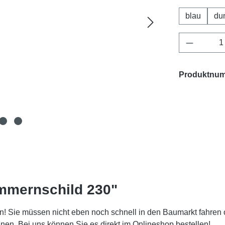
blau
du
Produkt 
Produktnu
mmernschild 230"
! Sie müssen nicht eben noch schnell in den Baumarkt fahren 
. Bei uns können Sie es direkt im Onlineshop bestellen!