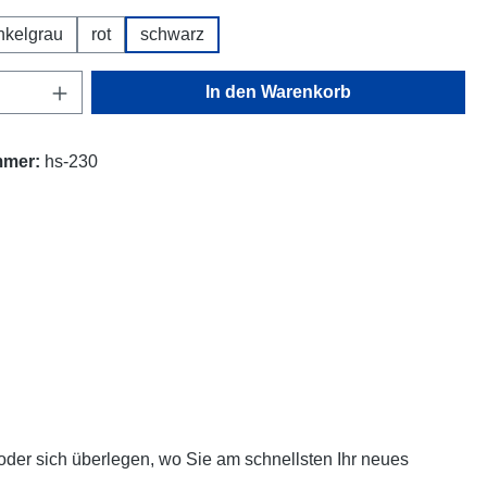
nkelgrau
rot
schwarz
Anzahl: Gib den gewünschten Wert ein oder
In den Warenkorb
mmer:
hs-230
oder sich überlegen, wo Sie am schnellsten Ihr neues