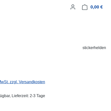
0,00 €
Ware
stickerhelden
eis:
 MwSt. zzgl. Versandkosten
ügbar, Lieferzeit: 2-3 Tage