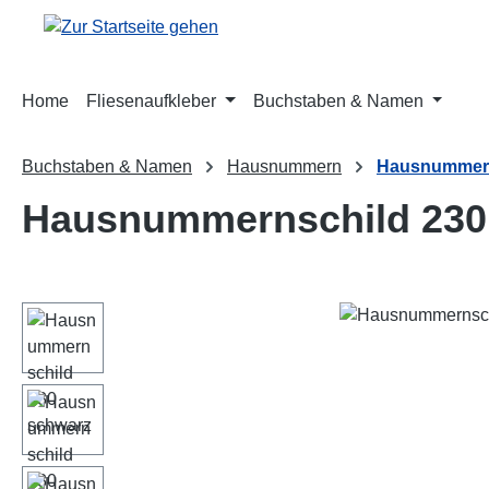
m Hauptinhalt springen
Zur Suche springen
Zur Hauptnavigation springen
Home
Fliesenaufkleber
Buchstaben & Namen
Buchstaben & Namen
Hausnummern
Hausnummern
Hausnummernschild 230
Bildergalerie überspringen