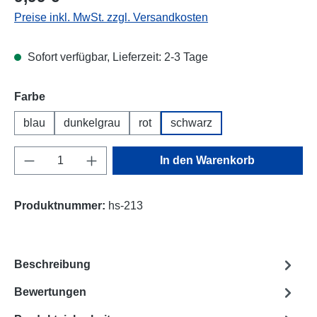
Preise inkl. MwSt. zzgl. Versandkosten
Sofort verfügbar, Lieferzeit: 2-3 Tage
Farbe
blau
dunkelgrau
rot
schwarz
Produkt Anzahl: Gib den gewünschten Wert e
In den Warenkorb
Produktnummer:
hs-213
Beschreibung
Bewertungen