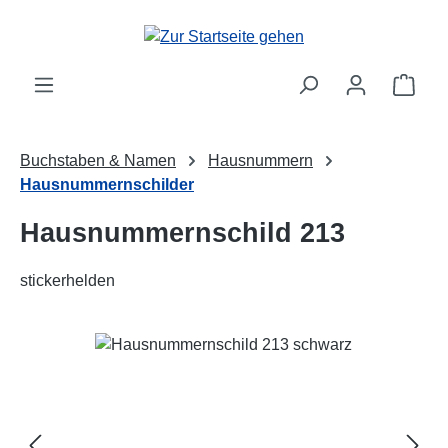
Zum Hauptinhalt springen
Ware
Buchstaben & Namen
Hausnummern
Hausnummernschilder
Hausnummernschild 213
stickerhelden
Bildergalerie überspringen