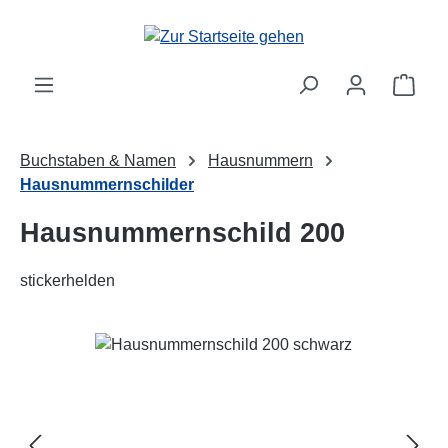
Zum Hauptinhalt springen
Ware
Buchstaben & Namen
Hausnummern
Hausnummernschilder
Hausnummernschild 200
stickerhelden
Bildergalerie überspringen