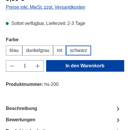
Preise inkl. MwSt. zzgl. Versandkosten
Sofort verfügbar, Lieferzeit: 2-3 Tage
Farbe
blau
dunkelgrau
rot
schwarz
Produkt Anzahl: Gib den gewünschten Wert e
In den Warenkorb
Produktnummer:
hs-200
Beschreibung
Bewertungen