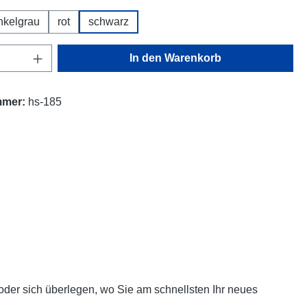
nkelgrau
rot
schwarz
Anzahl: Gib den gewünschten Wert ein oder
In den Warenkorb
mmer:
hs-185
oder sich überlegen, wo Sie am schnellsten Ihr neues