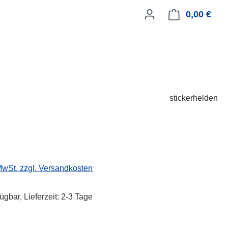
0,00 €
Ware
stickerhelden
eis:
 MwSt. zzgl. Versandkosten
ügbar, Lieferzeit: 2-3 Tage