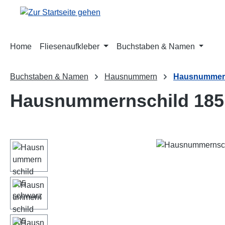
m Hauptinhalt springen
Zur Suche springen
Zur Hauptnavigation springen
Home
Fliesenaufkleber
Buchstaben & Namen
Buchstaben & Namen
Hausnummern
Hausnummern
Hausnummernschild 185
Bildergalerie überspringen