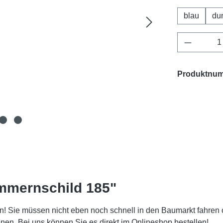
blau
du
Produkt 
Produktnu
mmernschild 185"
! Sie müssen nicht eben noch schnell in den Baumarkt fahren 
. Bei uns können Sie es direkt im Onlineshop bestellen!