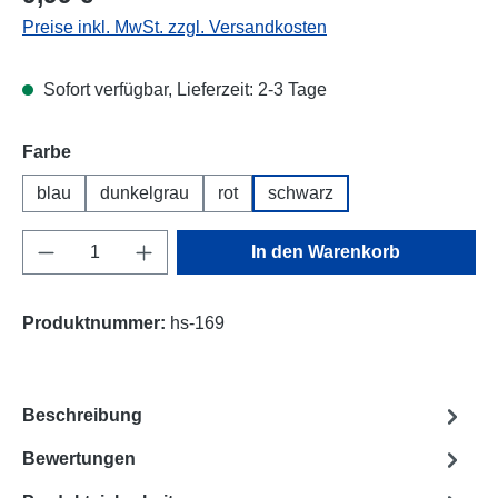
Preise inkl. MwSt. zzgl. Versandkosten
Sofort verfügbar, Lieferzeit: 2-3 Tage
Farbe
blau
dunkelgrau
rot
schwarz
Produkt Anzahl: Gib den gewünschten Wert e
In den Warenkorb
Produktnummer:
hs-169
Beschreibung
Bewertungen