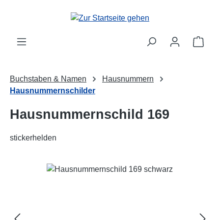
Zum Hauptinhalt springen
Ware
Buchstaben & Namen
Hausnummern
Hausnummernschilder
Hausnummernschild 169
stickerhelden
Bildergalerie überspringen