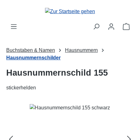
Zum Hauptinhalt springen
Ware
Buchstaben & Namen
Hausnummern
Hausnummernschilder
Hausnummernschild 155
stickerhelden
Bildergalerie überspringen