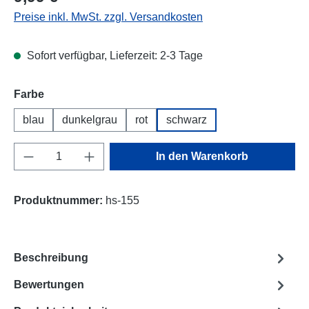
Preise inkl. MwSt. zzgl. Versandkosten
Sofort verfügbar, Lieferzeit: 2-3 Tage
Farbe
blau
dunkelgrau
rot
schwarz
Produkt Anzahl: Gib den gewünschten Wert e
In den Warenkorb
Produktnummer:
hs-155
Beschreibung
Bewertungen