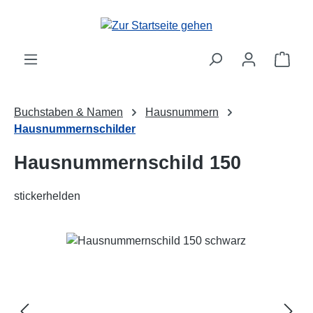
Zum Hauptinhalt springen
Ware
Buchstaben & Namen
Hausnummern
Hausnummernschilder
Hausnummernschild 150
stickerhelden
Bildergalerie überspringen