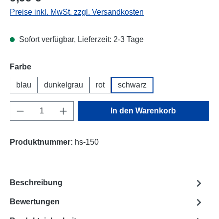
Preise inkl. MwSt. zzgl. Versandkosten
Sofort verfügbar, Lieferzeit: 2-3 Tage
Farbe
blau
dunkelgrau
rot
schwarz
Produkt Anzahl: Gib den gewünschten Wert e
In den Warenkorb
Produktnummer:
hs-150
Beschreibung
Bewertungen