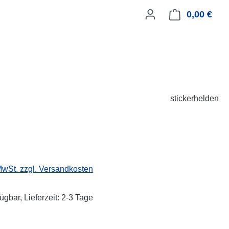
0,00 €
Ware
stickerhelden
eis:
 MwSt. zzgl. Versandkosten
ügbar, Lieferzeit: 2-3 Tage