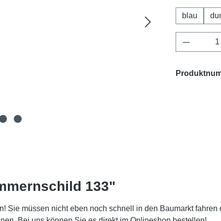
blau
du
Produkt 
Produktnu
mmernschild 133"
! Sie müssen nicht eben noch schnell in den Baumarkt fahren 
. Bei uns können Sie es direkt im Onlineshop bestellen!