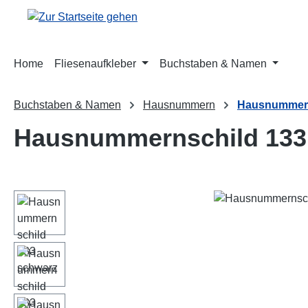
m Hauptinhalt springen
Zur Suche springen
Zur Hauptnavigation springen
Home
Fliesenaufkleber
Buchstaben & Namen
Buchstaben & Namen
Hausnummern
Hausnummern
Hausnummernschild 133
Bildergalerie überspringen