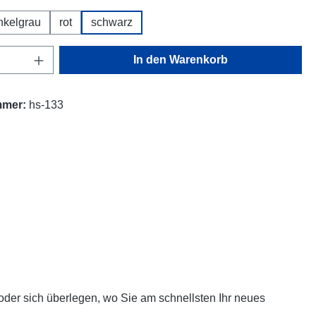
nkelgrau
rot
schwarz
Anzahl: Gib den gewünschten Wert ein oder
In den Warenkorb
mmer:
hs-133
oder sich überlegen, wo Sie am schnellsten Ihr neues