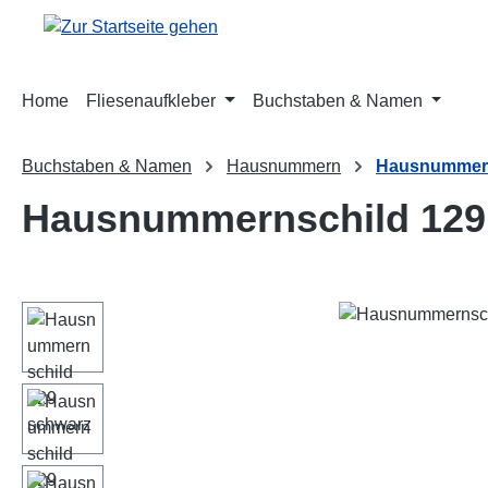
m Hauptinhalt springen
Zur Suche springen
Zur Hauptnavigation springen
Home
Fliesenaufkleber
Buchstaben & Namen
Buchstaben & Namen
Hausnummern
Hausnummern
Hausnummernschild 129
Bildergalerie überspringen