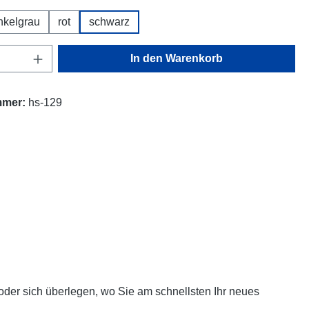
nkelgrau
rot
schwarz
Anzahl: Gib den gewünschten Wert ein oder
In den Warenkorb
mmer:
hs-129
oder sich überlegen, wo Sie am schnellsten Ihr neues