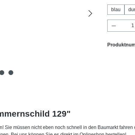
blau
du
Produkt 
Produktnu
mmernschild 129"
! Sie müssen nicht eben noch schnell in den Baumarkt fahren 
. Bei uns können Sie es direkt im Onlineshop bestellen!