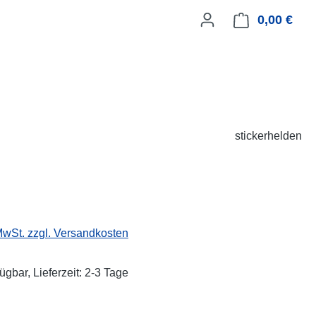
0,00 €
Ware
stickerhelden
eis:
 MwSt. zzgl. Versandkosten
ügbar, Lieferzeit: 2-3 Tage