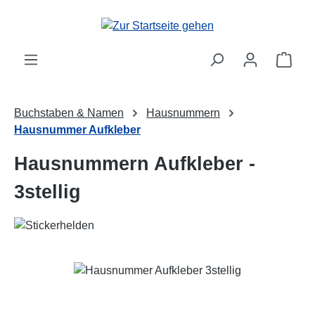
Zum Hauptinhalt springen
Ware
Buchstaben & Namen
Hausnummern
Hausnummer Aufkleber
Hausnummern Aufkleber -
3stellig
Bildergalerie überspringen