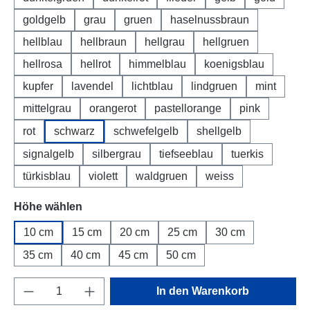
goldgelb
grau
gruen
haselnussbraun
hellblau
hellbraun
hellgrau
hellgruen
hellrosa
hellrot
himmelblau
koenigsblau
kupfer
lavendel
lichtblau
lindgruen
mint
mittelgrau
orangerot
pastellorange
pink
rot
schwarz
schwefelgelb
shellgelb
signalgelb
silbergrau
tiefseeblau
tuerkis
türkisblau
violett
waldgruen
weiss
Höhe wählen
10 cm
15 cm
20 cm
25 cm
30 cm
35 cm
40 cm
45 cm
50 cm
Produkt Anzahl: Gib den gewünschten Wert e
In den Warenkorb