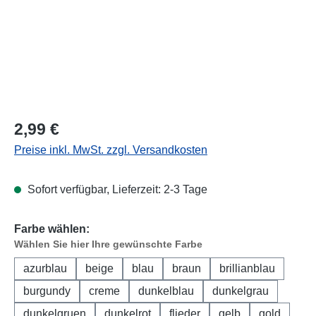
Regulärer Preis:
2,99 €
Preise inkl. MwSt. zzgl. Versandkosten
Sofort verfügbar, Lieferzeit: 2-3 Tage
Farbe wählen:
Wählen Sie hier Ihre gewünschte Farbe
azurblau
beige
blau
braun
brillianblau
burgundy
creme
dunkelblau
dunkelgrau
dunkelgruen
dunkelrot
flieder
gelb
gold