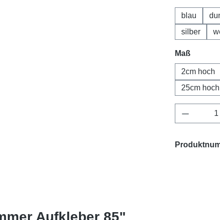
blau
du
silber
w
Maß
2cm hoch
25cm hoch
Produkt 
Produktnu
mmer Aufkleber 85"