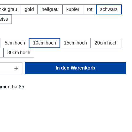
nkelgrau
gold
hellgrau
kupfer
rot
schwarz
eiss
5cm hoch
10cm hoch
15cm hoch
20cm hoch
30cm hoch
Anzahl: Gib den gewünschten Wert ein oder
In den Warenkorb
mmer:
ha-85