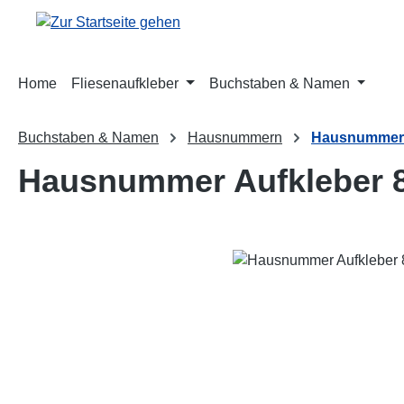
m Hauptinhalt springen
Zur Suche springen
Zur Hauptnavigation springen
Home
Fliesenaufkleber
Buchstaben & Namen
Buchstaben & Namen
Hausnummern
Hausnummer 
Hausnummer Aufkleber 
Bildergalerie überspringen