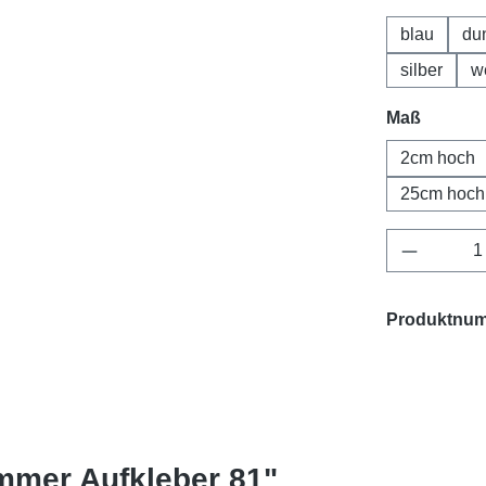
blau
du
silber
w
Maß
2cm hoch
25cm hoch
Produkt 
Produktnu
mmer Aufkleber 81"