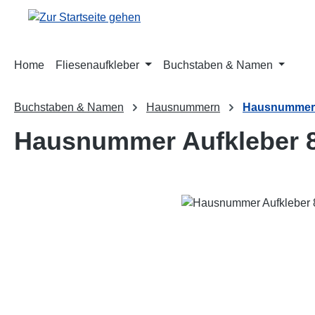
m Hauptinhalt springen
Zur Suche springen
Zur Hauptnavigation springen
Home
Fliesenaufkleber
Buchstaben & Namen
Buchstaben & Namen
Hausnummern
Hausnummer 
Hausnummer Aufkleber 
Bildergalerie überspringen