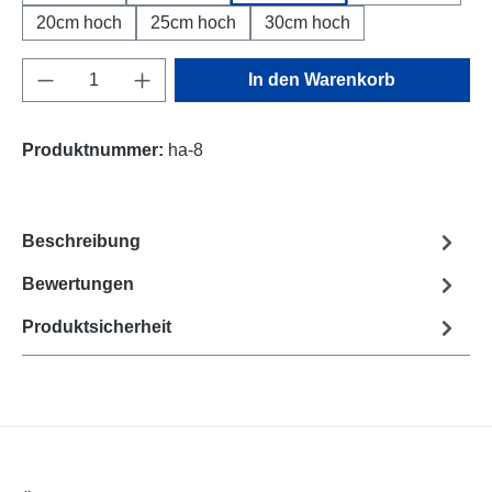
20cm hoch
25cm hoch
30cm hoch
Produkt Anzahl: Gib den gewünschten Wert e
In den Warenkorb
Produktnummer:
ha-8
Beschreibung
Bewertungen
Produktsicherheit