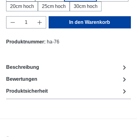
20cm hoch
25cm hoch
30cm hoch
Produkt Anzahl: Gib den gewünschten Wert e
In den Warenkorb
Produktnummer:
ha-76
Beschreibung
Bewertungen
Produktsicherheit