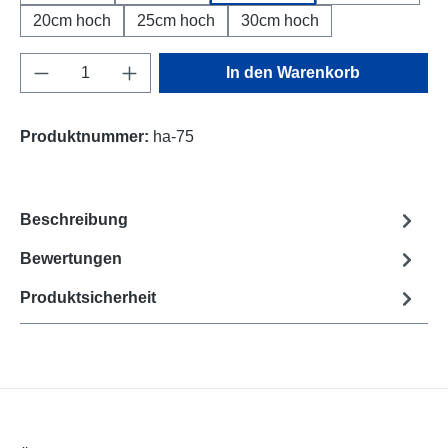
20cm hoch
25cm hoch
30cm hoch
Produkt Anzahl: Gib den gewünschten Wert e
In den Warenkorb
Produktnummer:
ha-75
Beschreibung
Bewertungen
Produktsicherheit